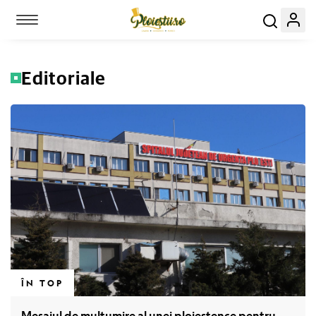
Toggle navigation
Editoriale
Link-uri utile:
Evenimente
Locuri
ÎN TOP
Servicii
Mesajul de mulțumire al unei ploieștence pentru