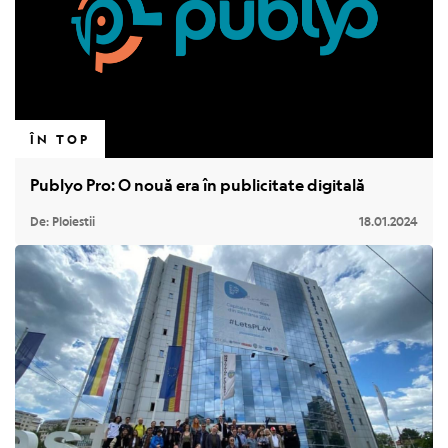
ÎN TOP
Publyo Pro: O nouă era în publicitate digitală
De: Ploiestii
18.01.2024