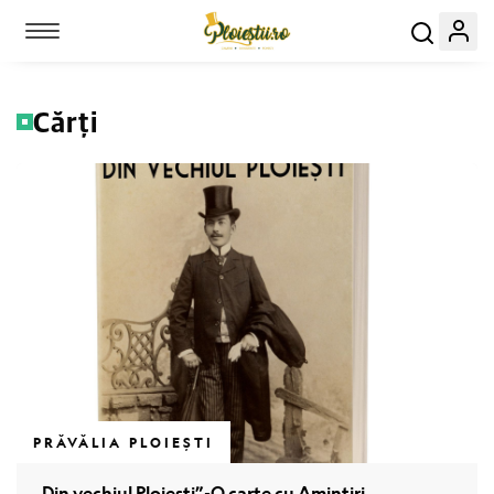
Toggle navigation
Cărți
Link-uri utile:
Evenimente
Locuri
PRĂVĂLIA PLOIEȘTI
Servicii
„Din vechiul Ploiești”-O carte cu Amintiri.