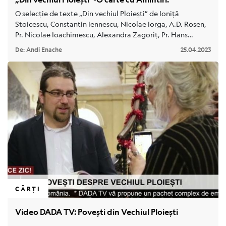
O selecție de texte „Din vechiul Ploiești” de Ioniță
Poveștile orașului
Stoicescu, Constantin Iennescu, Nicolae Iorga, A.D. Rosen,
Pr. Nicolae Ioachimescu, Alexandra Zagoriț, Pr. Hans
Despre noi
Durlesser.
De: Andi Enache
25.04.2023
Contact
CĂRȚI
Video DADA TV: Povești din Vechiul Ploiești