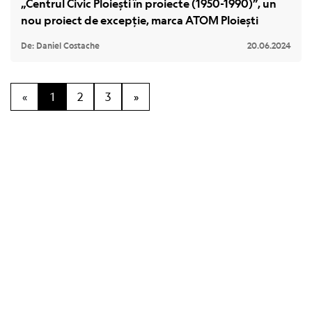
„Centrul Civic Ploiești în proiecte (1950-1990)”, un
nou proiect de excepție, marca ATOM Ploiești
De: Daniel Costache
20.06.2024
«
1
2
3
»