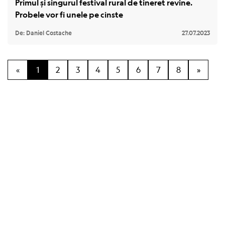
Primul și singurul festival rural de tineret revine.
Probele vor fi unele pe cinste
De: Daniel Costache
27.07.2023
«
1
2
3
4
5
6
7
8
»