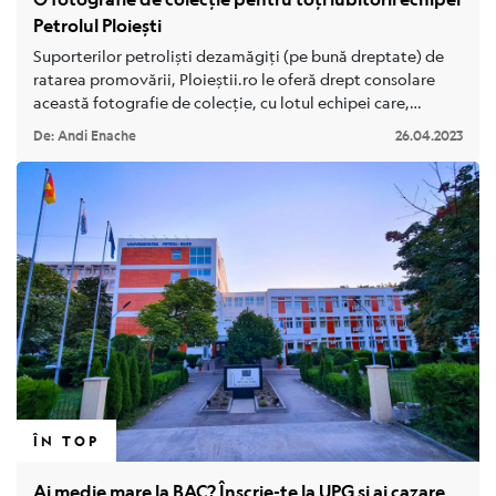
Petrolul Ploiești
Poveștile orașului
Suporterilor petroliști dezamăgiți (pe bună dreptate) de
ratarea promovării, Ploieștii.ro le oferă drept consolare
Despre noi
această fotografie de colecție, cu lotul echipei care,
câștigând seria I din Divizia B, a reușit în sezonul 1984/1985
Contact
De: Andi Enache
26.04.2023
promovarea în prima divizie. Așa cum veți vedea, mulți
dintre componenții echipei sunt nume cu rezonanță pentru
orice suporter galben-albastru, așa că nu vă va fi greu să-i
recunoașteți.
ÎN TOP
Ai medie mare la BAC? Înscrie-te la UPG și ai cazare