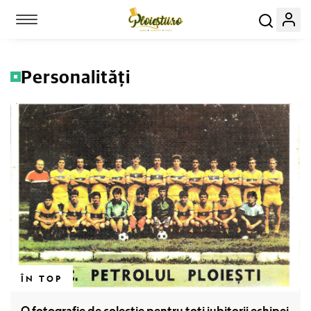
Toggle navigation
Personalități
Link-uri utile:
Evenimente
Locuri
ÎN TOP
Servicii
O fotografie de colecție pentru toți iubitorii echipei