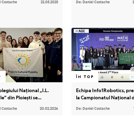
l Costache
22.05.2025
De: Daniel Costache
nd
filmul „Mama”
P
ÎN TOP
olegiului Național „I.L.
Echipa Info1Robotics, pr
le” din Ploiești se
la Campionatul Național 
ionează în robotică și
Robotică și calificată la 
l Costache
20.02.2026
De: Daniel Costache
 prin programul Erasmus+