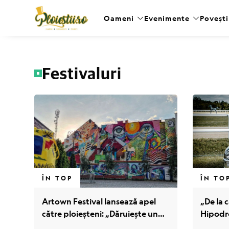
Oameni
Evenimente
Povești
Festivaluri
Link-uri utile:
Evenimente
ÎN TOP
ÎN TO
Locuri
Artown Festival lansează apel
„De la c
către ploieșteni: „Dăruiește un
Hipodro
Servicii
perete, primește artă!”
gratuit