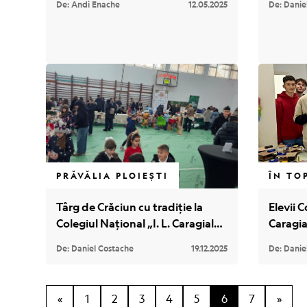
De: Andi Enache
12.05.2025
De: Danie
weeke
Poveștile orașului
Despre noi
Contact
PRĂVĂLIA PLOIEȘTI
ÎN TO
Târg de Crăciun cu tradiție la
Elevii C
Colegiul Național „I. L. Caragiale”
Caragia
din Ploiești
perfecț
De: Daniel Costache
19.12.2025
De: Danie
codare
VET
«
1
2
3
4
5
6
7
»