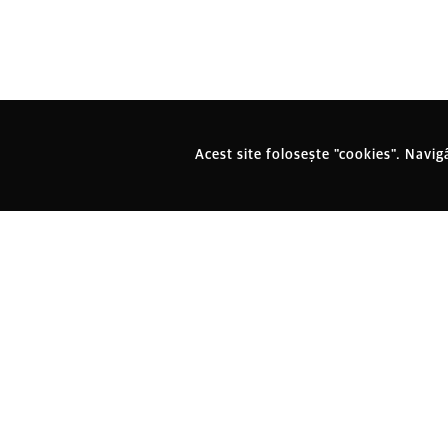
Acest site folosește "cookies". Navig
MENIU
Oameni
Evenimente
Povești
Recoma
Personalități
Petreceri
Actualitate
Antrepr
Celebrități
Spectacole
Istorii
Locuri d
Interviuri
Concerte
Editoriale
Ce ne p
Premiere
Interviuri
Împrejur