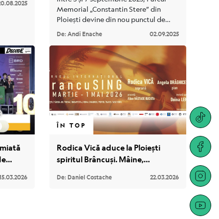
20.08.2025
Memorial „Constantin Stere” din
Ploiești devine din nou punctul de
întâlnire al miilor de iubitori de
De: Andi Enache
02.09.2025
muzică și cultură. Organizat de
Filarmonica „Paul Constantinescu”
Ploiești și Primăria Municipiului
Ploiești, sub patronajul Ministerului
Culturii, Republik Fest aduce în fața
publicului a doua ediție – mai amplă,
mai diversă și mai spectaculoasă.
ÎN TOP
emiată
Rodica Vică aduce la Ploiești
de
spiritul Brâncuși. Mâine,
Mondiale
masterclass-uri pentru elevii de
15.03.2026
De: Daniel Costache
22.03.2026
la „Carmen Sylva”, în cadrul
turneului internațional
BrancuSING