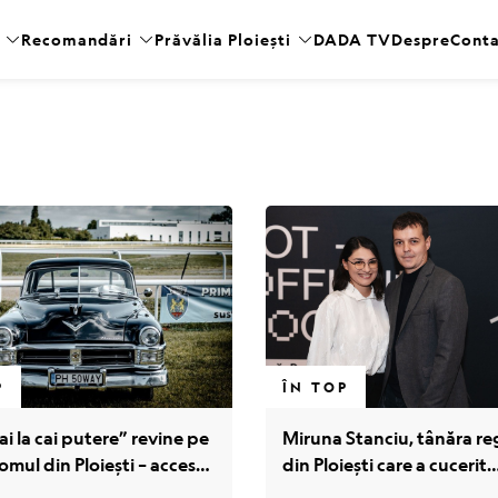
Recomandări
Prăvălia Ploiești
DADA TV
Despre
Cont
P
ÎN TOP
ai la cai putere” revine pe
Miruna Stanciu, tânăra re
mul din Ploiești – acces
din Ploiești care a cucerit
 pentru public în acest
festivalurile internațional