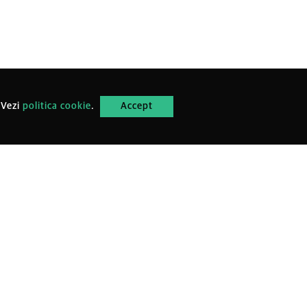
 Vezi
politica cookie
.
Accept
UTILE
SOCIAL
TikTok
Politica cookie
Pinterest
Politică de confidențialitate
LinkedIn
Termeni și Condiții