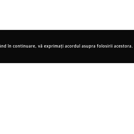
ând în continuare, vă exprimați acordul asupra folosirii acestora.
ndări
Prăvălia Ploiești
DADATV
Despre Noi
Contact
enoriat
Cărți
Emisiuni
in oraș
Tricouri
Echipa
lace
Magneți
imi
Cărți poștale