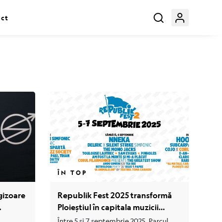
act
ÎN TOP
gizoare
Republik Fest 2025 transformă
Ploieștiul în capitala muzicii
e cu
fusion-simfonice
Între 5 și 7 septembrie 2025, Parcul