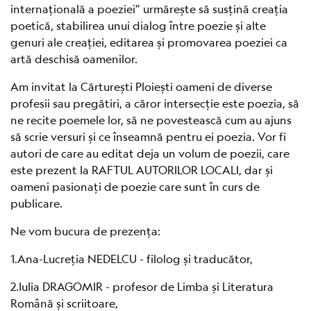
internațională a poeziei” urmărește să susțină creația
poetică, stabilirea unui dialog între poezie și alte
genuri ale creației, editarea și promovarea poeziei ca
artă deschisă oamenilor.
Am invitat la Cărturești Ploiești oameni de diverse
profesii sau pregătiri, a căror intersecție este poezia, să
ne recite poemele lor, să ne povestească cum au ajuns
să scrie versuri și ce înseamnă pentru ei poezia. Vor fi
autori de care au editat deja un volum de poezii, care
este prezent la RAFTUL AUTORILOR LOCALI, dar și
oameni pasionați de poezie care sunt în curs de
publicare.
Ne vom bucura de prezența:
1.Ana-Lucreția NEDELCU - filolog și traducător,
2.Iulia DRAGOMIR - profesor de Limba și Literatura
Română și scriitoare,