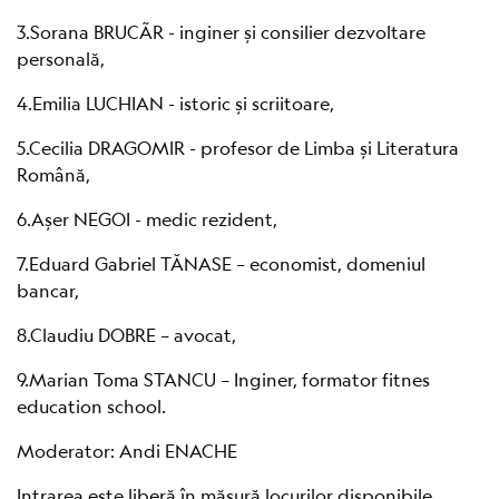
3.Sorana BRUCÃR - inginer și consilier dezvoltare
personală,
4.Emilia LUCHIAN - istoric și scriitoare,
5.Cecilia DRAGOMIR - profesor de Limba și Literatura
Română,
6.Așer NEGOI - medic rezident,
7.Eduard Gabriel TĂNASE – economist, domeniul
bancar,
8.Claudiu DOBRE – avocat,
9.Marian Toma STANCU – Inginer, formator fitnes
education school.
Moderator: Andi ENACHE
Intrarea este liberă în măsură locurilor disponibile,